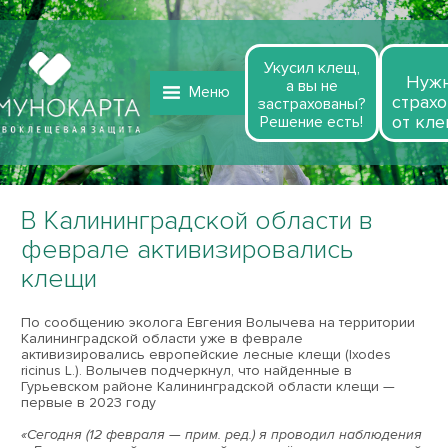
Укусил клещ,
Нуж
а вы не
Меню
страхо
застрахованы?
от кле
Решение есть!
В Калининградской области в
феврале активизировались
клещи
По сообщению эколога Евгения Волычева на территории
Калининградской области уже в феврале
активизировались европейские лесные клещи (Ixodes
ricinus L.). Волычев подчеркнул, что найденные в
Гурьевском районе Калининградской области клещи —
первые в 2023 году
«Сегодня (12 февраля — прим. ред.) я проводил наблюдения